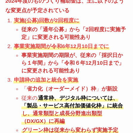
2024年度のものづくり補助金は、主に以下のよう
な変更点が予定されている
実施(公募)回数が2回程度に
従来の「通年公募」から「2回程度に実施予
定」に変更される可能性あり
事業実施期間が令和6年12月10日までに
事業実施期間の期限が、従来の「採択日か
ら１年間」から「令和６年12月10日まで」
に変更される可能性あり
申請枠の追加と統合を実施
「
省力化（オーダーメイド）枠
」
が新設
従来の
通常枠、デジタル枠については、
「製品・サービス高付加価値化枠」に統合
し、通常類型と成長分野進出類型
（DX/GX）に再編
グリーン枠は従来から変わらず実施予定