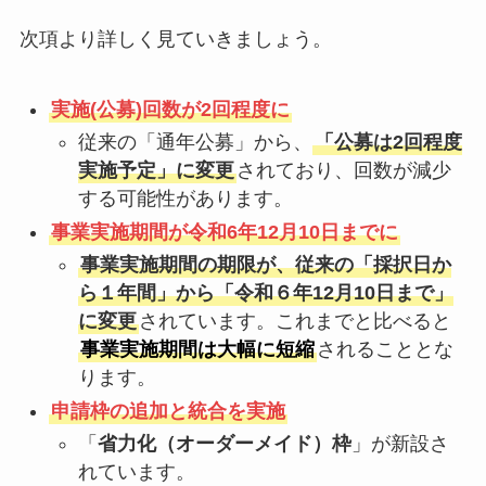
次項より詳しく見ていきましょう。
実施(公募)回数が2回程度に
従来の「通年公募」から、
「公募は2回程度
実施予定」に変更
されており、回数が減少
する可能性があります。
事業実施期間が令和6年12月10日までに
事業実施期間の期限が、従来の「採択日か
ら１年間」から「令和６年12月10日まで」
に変更
されています。これまでと比べると
事業実施期間は大幅に短縮
されることとな
ります。
申請枠の追加と統合を実施
「
省力化（オーダーメイド）枠
」が新設さ
れています。