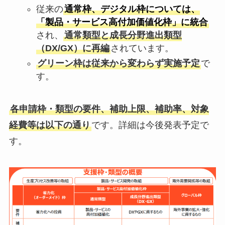
従来の
通常枠、デジタル枠については、
「製品・サービス高付加価値化枠」に統合
され、
通常類型と成長分野進出類型
（DX/GX）に再編
されています。
グリーン枠は従来から変わらず実施予定
で
す。
各申請枠・類型の要件、補助上限、補助率、対象
経費等は以下の通り
です。詳細は今後発表予定で
す。